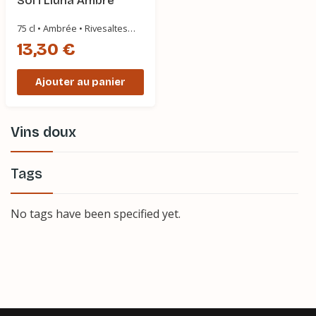
Sol i Lluna Ambré
75 cl • Ambrée • Rivesaltes
Ambré
13,30 €
Ajouter au panier
Vins doux
Tags
No tags have been specified yet.