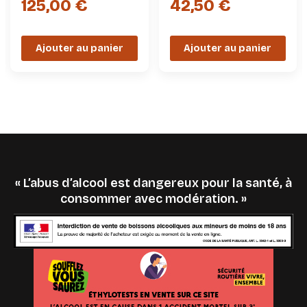
Grand-Père
125,00 €
42,50 €
Ajouter au panier
Ajouter au panier
« L’abus d’alcool est dangereux pour la santé, à
consommer avec modération. »