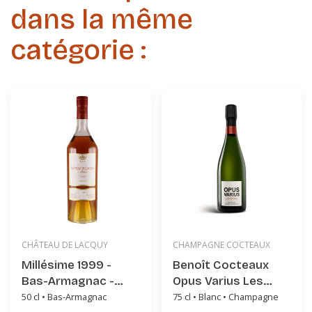
dans la même
catégorie :
CHÂTEAU DE LACQUY
CHAMPAGNE COCTEAUX
Millésime 1999 -
Benoît Cocteaux
Bas-Armagnac -
Opus Varius Les
Château de Lacquy
Meuniers de mon
50 cl • Bas-Armagnac
75 cl • Blanc • Champagne