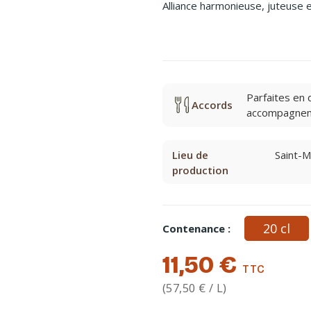
Alliance harmonieuse, juteuse e
Parfaites en 
Accords
accompagneme
Lieu de
Saint-M
production
20 cl
Contenance :
11,50 €
TTC
(57,50 € / L)