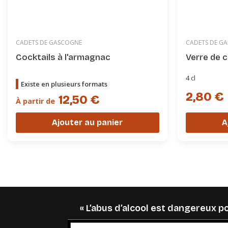
CADETS DE GASCOGNE
CADETS DE G
Cocktails à l'armagnac
Verre de 
4 cl
Existe en plusieurs formats
2,80 €
12,50 €
À partir de
Ajouter au panier
A
« L’abus d’alcool est dangereux 