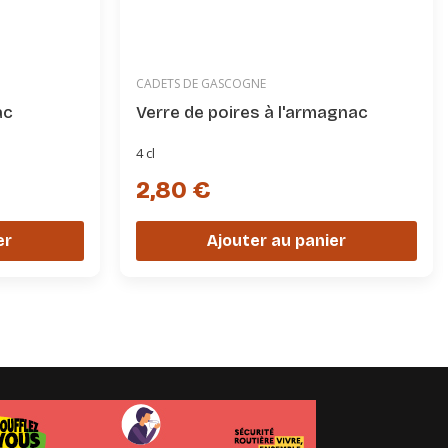
CADETS DE GASCOGNE
ac
Verre de poires à l'armagnac
4 cl
2,80 €
er
Ajouter au panier