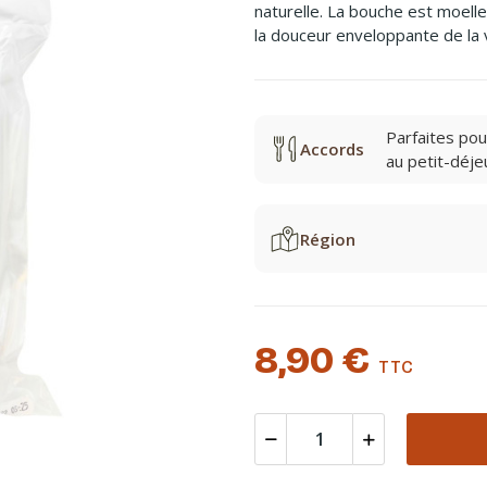
naturelle. La bouche est moell
la douceur enveloppante de la v
Parfaites pou
Accords
au petit-déje
Région
8,90 €
TTC