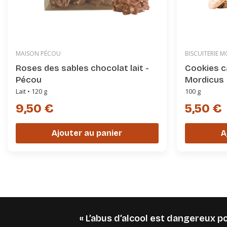
MAISON PÉCOU
BISCUITERIE 
Roses des sables chocolat lait -
Cookies c
Pécou
Mordicus
Lait • 120 g
100 g
9,50 €
5,50 €
Ajouter au panier
A
« L’abus d’alcool est dangereux 