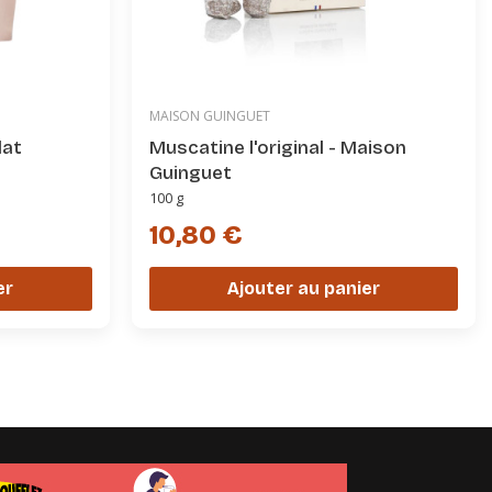
MAISON GUINGUET
lat
Muscatine l'original - Maison
Guinguet
100 g
10,80 €
er
Ajouter au panier