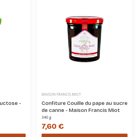
MAISON FRANCIS MIOT
ructose -
Confiture Couille du pape au sucre
de canne - Maison Francis Miot
340 g
7,60 €