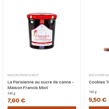
MAISON FRANCIS MIOT
BISCUITERIE 
La Parisienne au sucre de canne -
Cookies T
Maison Francis Miot
100 g
340 g
5,50 €
7,60 €