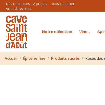
Nos catalogues
À propos
Nous contacter
Actus & recettes
Notre sélection
Vins
Spi
Accueil
Épicerie fine
Produits sucrés
Roses des s