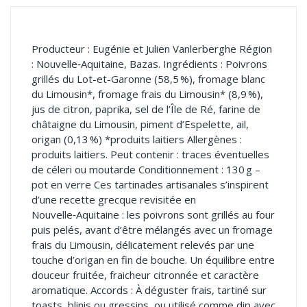
Producteur : Eugénie et Julien Vanlerberghe Région
: Nouvelle‑Aquitaine, Bazas. Ingrédients : Poivrons
grillés du Lot-et-Garonne (58,5 %), fromage blanc
du Limousin*, fromage frais du Limousin* (8,9 %),
jus de citron, paprika, sel de l’Île de Ré, farine de
châtaigne du Limousin, piment d’Espelette, ail,
origan (0,13 %) *produits laitiers Allergènes :
produits laitiers. Peut contenir : traces éventuelles
de céleri ou moutarde Conditionnement : 130 g –
pot en verre Ces tartinades artisanales s’inspirent
d’une recette grecque revisitée en
Nouvelle‑Aquitaine : les poivrons sont grillés au four
puis pelés, avant d’être mélangés avec un fromage
frais du Limousin, délicatement relevés par une
touche d’origan en fin de bouche. Un équilibre entre
douceur fruitée, fraicheur citronnée et caractère
aromatique. Accords : À déguster frais, tartiné sur
toasts, blinis ou gressins, ou utilisé comme dip avec