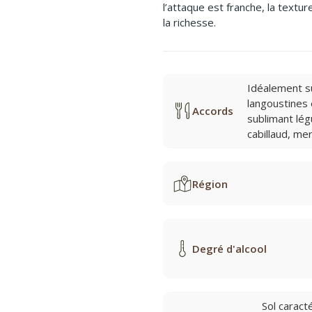
l’attaque est franche, la textu
la richesse.
Idéalement s
langoustines 
Accords
sublimant lég
cabillaud, me
Région
Degré d'alcool
Sol caract