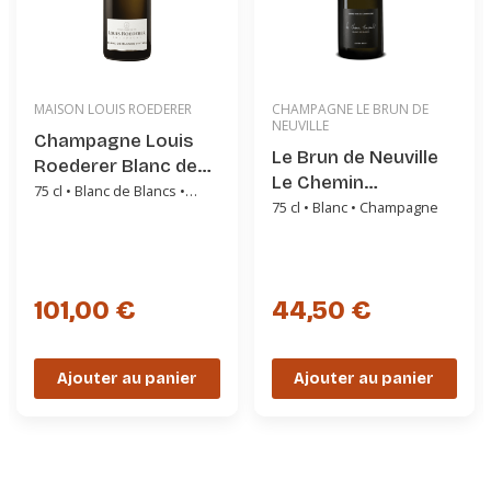
MAISON LOUIS ROEDERER
CHAMPAGNE LE BRUN DE
NEUVILLE
Champagne Louis
Le Brun de Neuville
Roederer Blanc de
Le Chemin
Blancs 2017
75 cl • Blanc de Blancs •
Empreinté
75 cl • Blanc • Champagne
Champagne AOC
Millésimé
101,00 €
44,50 €
Ajouter au panier
Ajouter au panier