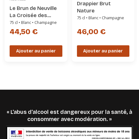
Drappier Brut
Le Brun de Neuville
Nature
La Croisée des
75 cl • Blanc • Champagne
chemins
75 cl • Blanc • Champagne
44,50 €
46,00 €
Ajouter au panier
Ajouter au panier
« L’abus d’alcool est dangereux pour la santé, à
consommer avec modération. »