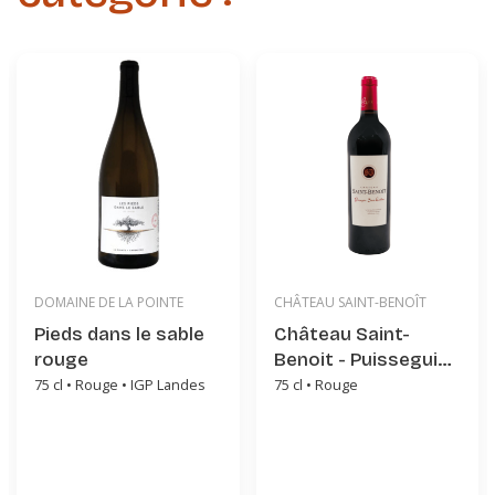
DOMAINE DE LA POINTE
CHÂTEAU SAINT-BENOÎT
Pieds dans le sable
Château Saint-
rouge
Benoit - Puisseguin-
Saint-Emilion
75 cl • Rouge • IGP Landes
75 cl • Rouge