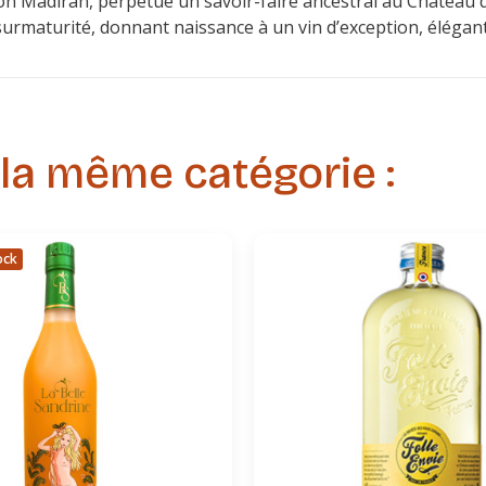
ion Madiran, perpétue un savoir-faire ancestral au Château d
maturité, donnant naissance à un vin d’exception, élégant e
 la même catégorie :
ock