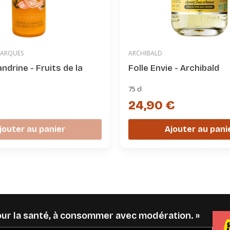
MARQUES
ARCHIBALD
andrine - Fruits de la
Folle Envie - Archibald
75 cl
24,90 €
€
Ajouter au pani
jouter au panier
pour la santé, à consommer avec modération. »