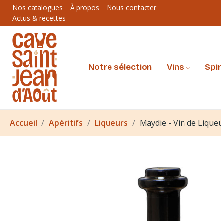
Nos catalogues
À propos
Nous contacter
Actus & recettes
Notre sélection
Vins
Spi
Accueil
Apéritifs
Liqueurs
Maydie - Vin de Liqueu