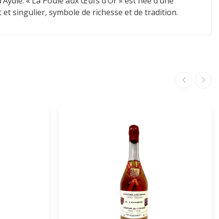
’Aydie. « La Poule aux Œufs d’Or » est née d’une
t singulier, symbole de richesse et de tradition.