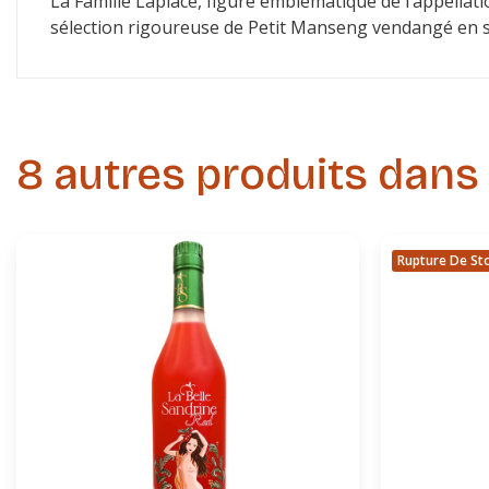
La Famille Laplace, figure emblématique de l’appellat
sélection rigoureuse de Petit Manseng vendangé en sur
8 autres produits dans
Rupture De St