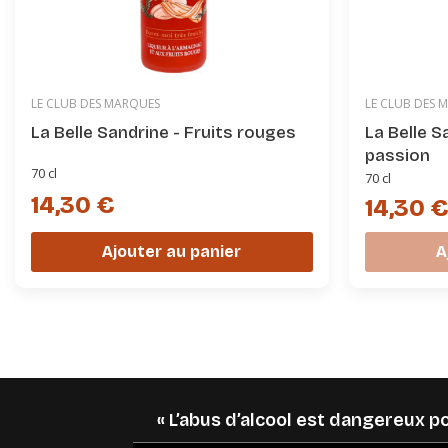
LE CLUB DES MARQUES
LE CLUB DES 
La Belle Sandrine - Fruits rouges
La Belle S
passion
70 cl
70 cl
14,30 €
14,30 
Ajouter au panier
A
« L’abus d’alcool est dangereux 