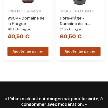
DOMAINE DE LA HARGUE
DOMAINE DE LA HARGUE
VSOP - Domaine de
Hors-d'âge -
la Hargue
Domaine de la
Hargue
70 cl • Armagnac
70 cl • Armagnac
40,50 €
60,50 €
Ajouter au panier
Ajouter au panier
« L’abus d’alcool est dangereux pour la santé, à
consommer avec modération. »