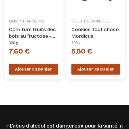
MAISON FRANCIS MIOT
BISCUITERIE MORDICUS
Confiture fruits des
Cookies Tout choco
bois au fructose -
Mordicus
Maison Francis Miot
320 g
100 g
7,60 €
5,50 €
Ajouter au panier
Ajouter au panier
« L’abus d’alcool est dangereux pour la santé, à