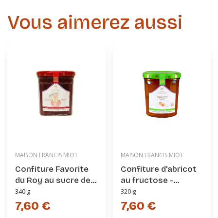
Vous aimerez aussi
MAISON FRANCIS MIOT
MAISON FRANCIS MIOT
Confiture Favorite
Confiture d'abricot
du Roy au sucre de
au fructose -
canne - Maison
Maison Francis Miot
340 g
320 g
Francis Miot
7,60 €
7,60 €